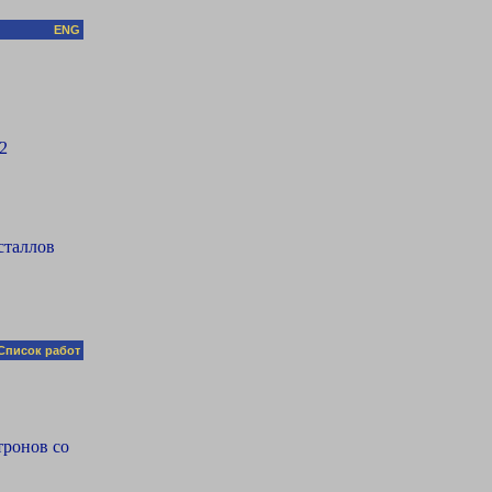
ENG
2
сталлов
Список работ
тронов со