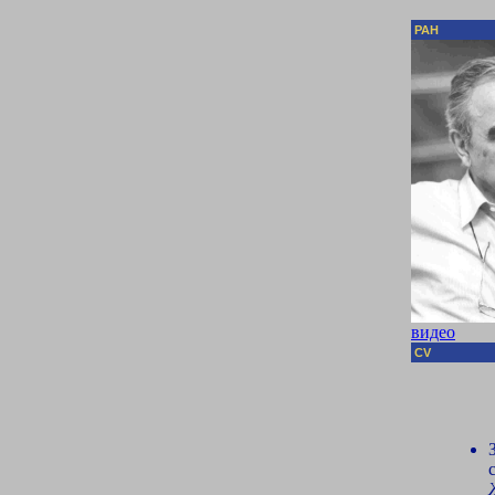
РАН
видео
CV