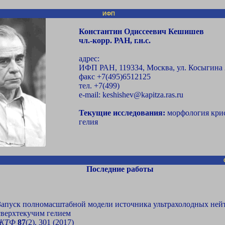
ИФП
Константин Одиссеевич Кешишев
чл.-корр. РАН, г.н.с.
адрес:
ИФП РАН, 119334, Москва, ул. Косыгина 
факс +7(495)6512125
тел. +7(499)
e-mail: keshishev@kapitza.ras.ru
Текущие исследования:
морфология кри
гелия
Последние работы
Запуск полномасштабной модели источника ультрахолодных ней
сверхтекучим гелием
ЖТФ
87
(2), 301 (2017)