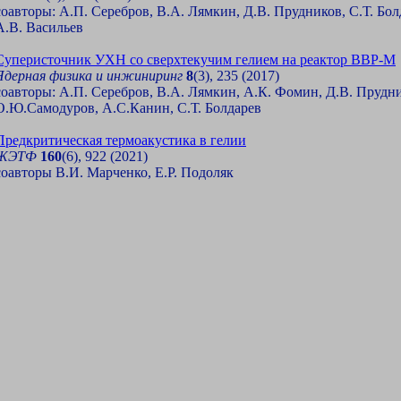
соавторы: А.П. Серебров, В.А. Лямкин, Д.В. Прудников, С.Т. Бол
А.В. Васильев
Суперисточник УХН со сверхтекучим гелием на реактор ВВР-М
Ядерная физика и инжиниринг
8
(3), 235 (2017)
соавторы: А.П. Серебров, В.А. Лямкин, А.К. Фомин, Д.В. Прудн
О.Ю.Самодуров, А.С.Канин, С.Т. Болдарев
Предкритическая термоакустика в гелии
ЖЭТФ
160
(6), 922 (2021)
соавторы В.И. Марченко, Е.Р. Подоляк